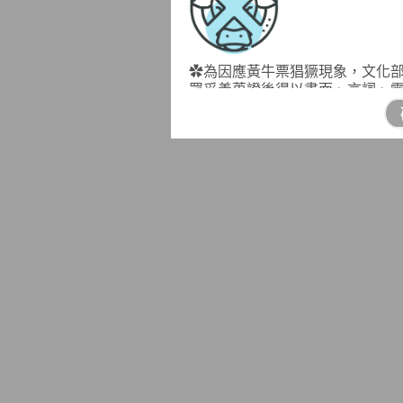
✿為因應黃牛票猖獗現象，文化
眾妥善蒐證後得以書面、言詞、
關進行檢舉，因此於新北舉辦者，
化部及教育部考量民眾檢舉時，
形，另設有檢舉黃牛網站專區開
轄規定視檢舉運動賽事或活動之
－－－－－－－－－－－－－－
落實戶籍管理，請依出境事實辦