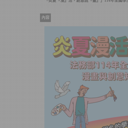
「炎夏『漫』活，創意說『畫』」114年全國
內容